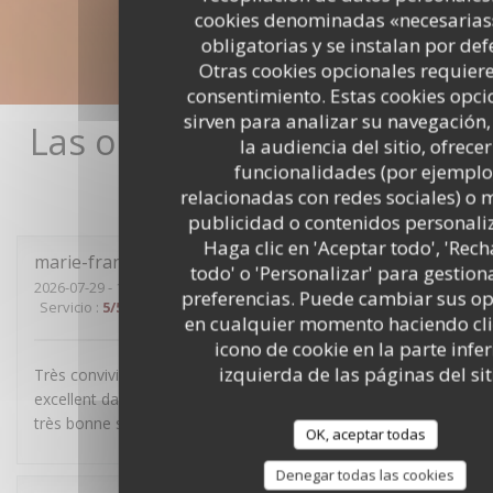
cookies denominadas «necesarias
obligatorias y se instalan por def
Otras cookies opcionales requier
consentimiento. Estas cookies opci
sirven para analizar su navegación
Las opiniones de nuestros
la audiencia del sitio, ofrecer
clientes
funcionalidades (por ejemplo
relacionadas con redes sociales) o 
publicidad o contenidos personali
Haga clic en 'Aceptar todo', 'Rec
marie-françoise
R
todo' o 'Personalizar' para gestion
2026-07-29
- 19:30 - Invitados 4
preferencias. Puede cambiar sus o
Servicio
:
5
/5
Ambiente
:
5
/5
Menú
:
4
/5
Calidad / Precio
:
5
/5
en cualquier momento haciendo clic
icono de cookie en la parte infer
izquierda de las páginas del sit
Très convivial, sans chichis, mets délicieux et service
excellent dans la bonne humeur. Nous avons passé une
très bonne soirée.
OK, aceptar todas
Denegar todas las cookies