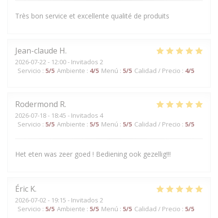
Très bon service et excellente qualité de produits
Jean-claude
H
2026-07-22
- 12:00 - Invitados 2
Servicio
:
5
/5
Ambiente
:
4
/5
Menú
:
5
/5
Calidad / Precio
:
4
/5
Rodermond
R
2026-07-18
- 18:45 - Invitados 4
Servicio
:
5
/5
Ambiente
:
5
/5
Menú
:
5
/5
Calidad / Precio
:
5
/5
Het eten was zeer goed ! Bediening ook gezellig!!!
Éric
K
2026-07-02
- 19:15 - Invitados 2
Servicio
:
5
/5
Ambiente
:
5
/5
Menú
:
5
/5
Calidad / Precio
:
5
/5