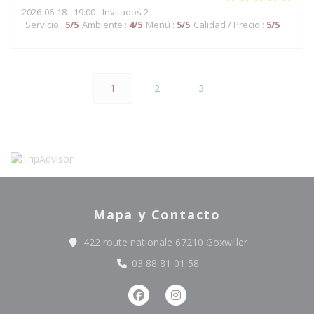
2026-06-18
- 19:00 - Invitados 2
Servicio
:
5
/5
Ambiente
:
4
/5
Menú
:
5
/5
Calidad / Precio
:
5
/5
1
2
3
Mapa y Contacto
((abre en una 
422 route nationale 67210 Goxwiller
03 88 81 01 58
Facebook ((abre en una nueva ve
Instagram ((abre en una n