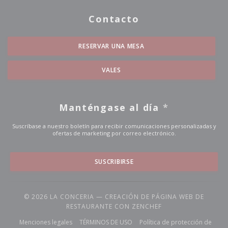
Contacto
RESERVAR UNA MESA
VALES
Manténgase al día
*
Suscríbase a nuestro boletín para recibir comunicaciones personalizadas y
ofertas de marketing por correo electrónico.
SUSCRIBIRSE
© 2026 LA CONCERIA — CREACIÓN DE PÁGINA WEB DE
((ABRE EN UNA NUE
RESTAURANTE CON
ZENCHEF
((abre en una nueva ventana))
((abre en una nueva ventana))
Menciones legales
TÉRMINOS DE USO
Política de protección de