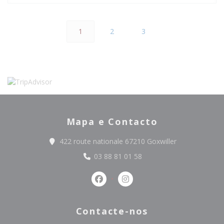
1
2
3
Mapa e Contacto
((abre numa no
422 route nationale 67210 Goxwiller
03 88 81 01 58
Facebook ((abre numa nova janel
Instagram ((abre numa nov
Contacte-nos