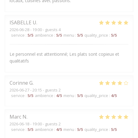
locaux, cuisinés avec passions.
ISABELLE
U
2026-06-28
- 19:00 - guests 4
service
:
5
/5
ambience
:
5
/5
menu
:
5
/5
quality_price
:
5
/5
Le personnel est attentionné; Les plats sont copieux et
qualitatifs
Corinne
G
2026-06-27
- 20:15 - guests 2
service
:
5
/5
ambience
:
4
/5
menu
:
5
/5
quality_price
:
4
/5
Marc
N
2026-06-18
- 19:00 - guests 2
service
:
5
/5
ambience
:
4
/5
menu
:
5
/5
quality_price
:
5
/5