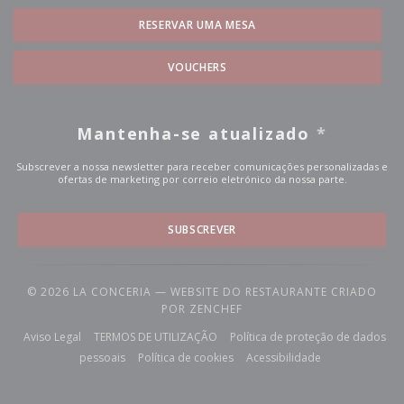
RESERVAR UMA MESA
VOUCHERS
Mantenha-se atualizado
*
Subscrever a nossa newsletter para receber comunicações personalizadas e
ofertas de marketing por correio eletrónico da nossa parte.
SUBSCREVER
© 2026 LA CONCERIA — WEBSITE DO RESTAURANTE CRIADO
((ABRE NUMA NOVA JANELA)
POR
ZENCHEF
((abre numa nova janela))
((abre numa nova janela))
Aviso Legal
TERMOS DE UTILIZAÇÃO
Política de proteção de dados
((abre numa nova janela))
((abre numa nova janela))
((abre numa nova
pessoais
Política de cookies
Acessibilidade