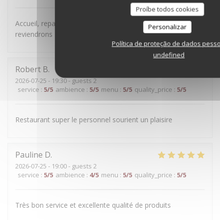
Proíbe todos cookies
Accueil, repas et terrasse vraiment très sympa ! Nous
Personalizar
reviendrons 😉
Política de proteção de dados pess
undefined
Robert
B
2026-07-25
- 19:30 - guests 2
service
:
5
/5
ambience
:
5
/5
menu
:
5
/5
quality_price
:
5
/5
Restaurant super le personnel sourient un plaisire
Pauline
D
2026-07-25
- 19:00 - guests 2
service
:
5
/5
ambience
:
4
/5
menu
:
5
/5
quality_price
:
5
/5
Très bon service et excellente qualité de produits