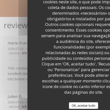
cookies neste site, o que pode imp
coleta de dados pessoais. Os co
denominados «necessários» 
obrigatórios e instalados por p
reviews_from_our_clients_fo
Outros cookies opcionais requer
consentimento. Esses cookies opc
servem para analisar sua navegaçã
a audiência do site, oferece
marie-françoise
R
funcionalidades (por exempl
2026-07-29
- 19:30 - guests 4
relacionadas às redes sociais) ou
service
:
5
/5
ambience
:
5
/5
menu
:
4
/5
quality_price
:
5
/5
publicidade ou conteúdos persona
Clique em 'OK, aceitar tudo', 'Recu
Très convivial, sans chichis, mets délicieux et service
ou 'Personalizar' para gerenciar
excellent dans la bonne humeur. Nous avons passé une
preferências. Você pode alterar
très bonne soirée.
escolhas a qualquer momento cli
ícone de cookie no canto inferior 
das páginas do site.
Julien
B
2026-07-26
- 19:30 - guests 5
OK, aceitar tudo
service
:
5
/5
ambience
:
4
/5
menu
:
5
/5
quality_price
:
4
/5