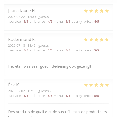
Jean-claude
H
2026-07-22
- 12:00 - guests 2
service
:
5
/5
ambience
:
4
/5
menu
:
5
/5
quality_price
:
4
/5
Rodermond
R
2026-07-18
- 18:45 - guests 4
service
:
5
/5
ambience
:
5
/5
menu
:
5
/5
quality_price
:
5
/5
Het eten was zeer goed ! Bediening ook gezellig!!!
Éric
K
2026-07-02
- 19:15 - guests 2
service
:
5
/5
ambience
:
5
/5
menu
:
5
/5
quality_price
:
5
/5
Des produits de qualité et de surcroît issus de producteurs