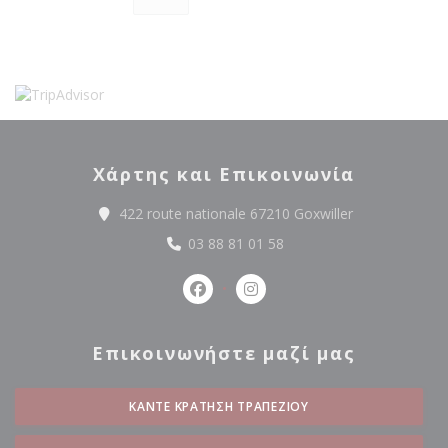
Χάρτης και Επικοινωνία
((ανοίγει σε ν
422 route nationale 67210 Goxwiller
03 88 81 01 58
Facebook ((ανοίγει σε νέο παράθ
Instagram ((ανοίγει σε νέ
Επικοινωνήστε μαζί μας
ΚΆΝΤΕ ΚΡΆΤΗΣΗ ΤΡΑΠΕΖΙΟΎ