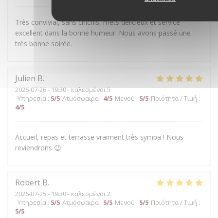
Très convivial, sans chichis, mets délicieux et service
excellent dans la bonne humeur. Nous avons passé une
très bonne soirée.
Julien
B
2026-07-26
- 19:30 - καλεσμένοι 5
Υπηρεσία
:
5
/5
Ατμόσφαιρα
:
4
/5
Μενού
:
5
/5
Ποιότητα / Τιμή
:
4
/5
Accueil, repas et terrasse vraiment très sympa ! Nous
reviendrons 😉
Robert
B
2026-07-25
- 19:30 - καλεσμένοι 2
Υπηρεσία
:
5
/5
Ατμόσφαιρα
:
5
/5
Μενού
:
5
/5
Ποιότητα / Τιμή
:
5
/5