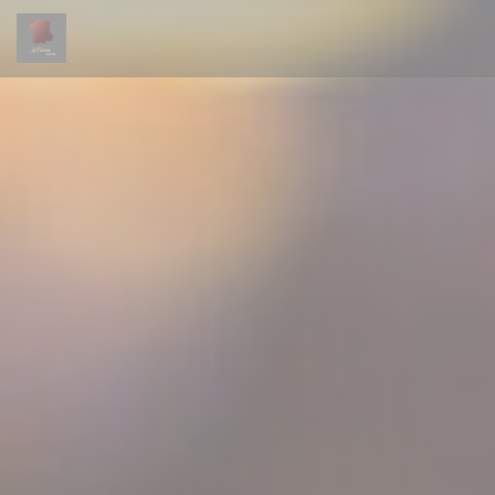
Πίνακας διαχείρισης "Μπισκότων" (Cookies)