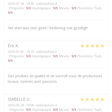
2026-07-18
- 18:45 - καλεσμένοι 4
Υπηρεσία
:
5
/5
Ατμόσφαιρα
:
5
/5
Μενού
:
5
/5
Ποιότητα / Τιμή
:
5
/5
Het eten was zeer goed ! Bediening ook gezellig!!!
Éric
K
2026-07-02
- 19:15 - καλεσμένοι 2
Υπηρεσία
:
5
/5
Ατμόσφαιρα
:
5
/5
Μενού
:
5
/5
Ποιότητα / Τιμή
:
5
/5
Des produits de qualité et de surcroît issus de producteurs
locaux, cuisinés avec passions.
ISABELLE
U
2026-06-28
- 19:00 - καλεσμένοι 4
Υπηρεσία
:
5
/5
Ατμόσφαιρα
:
5
/5
Μενού
:
5
/5
Ποιότητα / Τιμή
: