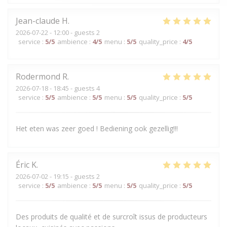
Jean-claude
H
2026-07-22
- 12:00 - guests 2
service
:
5
/5
ambience
:
4
/5
menu
:
5
/5
quality_price
:
4
/5
Rodermond
R
2026-07-18
- 18:45 - guests 4
service
:
5
/5
ambience
:
5
/5
menu
:
5
/5
quality_price
:
5
/5
Het eten was zeer goed ! Bediening ook gezellig!!!
Éric
K
2026-07-02
- 19:15 - guests 2
service
:
5
/5
ambience
:
5
/5
menu
:
5
/5
quality_price
:
5
/5
Des produits de qualité et de surcroît issus de producteurs