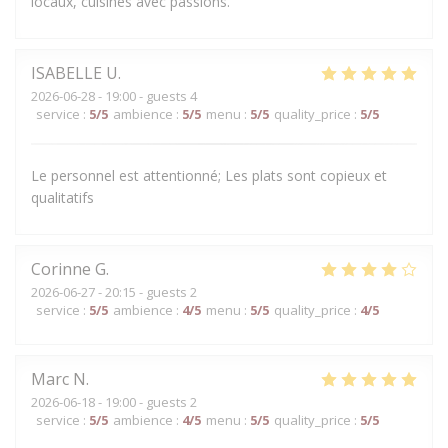
locaux, cuisinés avec passions.
ISABELLE
U
2026-06-28
- 19:00 - guests 4
service
:
5
/5
ambience
:
5
/5
menu
:
5
/5
quality_price
:
5
/5
Le personnel est attentionné; Les plats sont copieux et
qualitatifs
Corinne
G
2026-06-27
- 20:15 - guests 2
service
:
5
/5
ambience
:
4
/5
menu
:
5
/5
quality_price
:
4
/5
Marc
N
2026-06-18
- 19:00 - guests 2
service
:
5
/5
ambience
:
4
/5
menu
:
5
/5
quality_price
:
5
/5