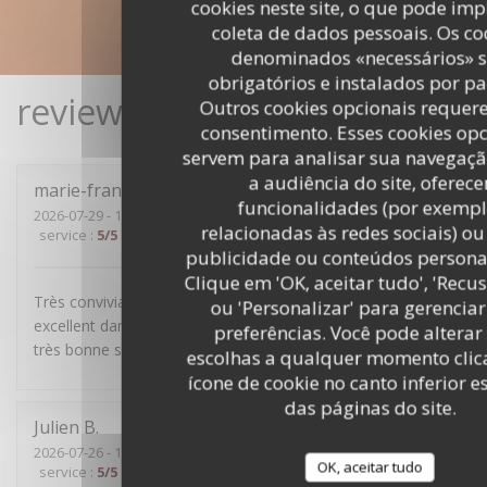
cookies neste site, o que pode imp
coleta de dados pessoais. Os co
denominados «necessários» 
obrigatórios e instalados por p
reviews_from_our_clients_fo
Outros cookies opcionais requer
consentimento. Esses cookies opc
servem para analisar sua navegaçã
a audiência do site, oferece
marie-françoise
R
funcionalidades (por exempl
2026-07-29
- 19:30 - guests 4
relacionadas às redes sociais) ou
service
:
5
/5
ambience
:
5
/5
menu
:
4
/5
quality_price
:
5
/5
publicidade ou conteúdos persona
Clique em 'OK, aceitar tudo', 'Recu
Très convivial, sans chichis, mets délicieux et service
ou 'Personalizar' para gerenciar
excellent dans la bonne humeur. Nous avons passé une
preferências. Você pode alterar
très bonne soirée.
escolhas a qualquer momento cli
ícone de cookie no canto inferior 
das páginas do site.
Julien
B
2026-07-26
- 19:30 - guests 5
OK, aceitar tudo
service
:
5
/5
ambience
:
4
/5
menu
:
5
/5
quality_price
:
4
/5