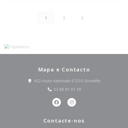
1
2
3
Mapa e Contacto
((abre numa no
422 route nationale 67210 Goxwiller
03 88 81 01 58
Facebook ((abre numa nova janel
Instagram ((abre numa nov
Contacte-nos