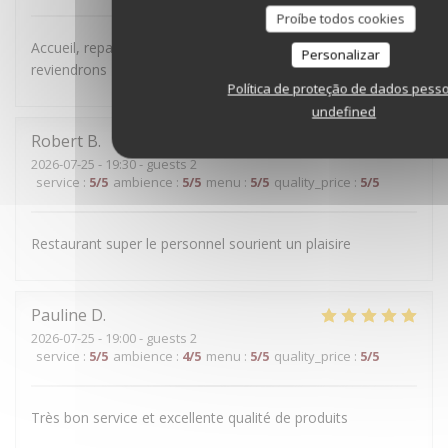
Proíbe todos cookies
Accueil, repas et terrasse vraiment très sympa ! Nous
Personalizar
reviendrons 😉
Política de proteção de dados pess
undefined
Robert
B
2026-07-25
- 19:30 - guests 2
service
:
5
/5
ambience
:
5
/5
menu
:
5
/5
quality_price
:
5
/5
Restaurant super le personnel sourient un plaisire
Pauline
D
2026-07-25
- 19:00 - guests 2
service
:
5
/5
ambience
:
4
/5
menu
:
5
/5
quality_price
:
5
/5
Très bon service et excellente qualité de produits