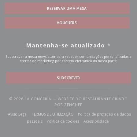
RESERVAR UMA MESA
VOUCHERS
Mantenha-se atualizado
*
Subscrever a nossa newsletter para receber comunicações personalizadas e
ofertas de marketing por correio eletrónico da nossa parte.
SUBSCREVER
© 2026 LA CONCERIA — WEBSITE DO RESTAURANTE CRIADO
((ABRE NUMA NOVA JANELA)
POR
ZENCHEF
((abre numa nova janela))
((abre numa nova janela))
Aviso Legal
TERMOS DE UTILIZAÇÃO
Política de proteção de dados
((abre numa nova janela))
((abre numa nova janela))
((abre numa nova
pessoais
Política de cookies
Acessibilidade