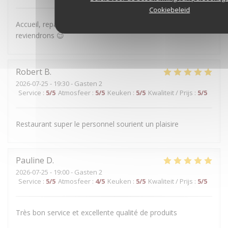
Cookiebeleid
Accueil, repas et terrasse vraiment très sympa ! Nous
reviendrons 😉
Robert
B
2026-07-25
- 19:30 - Gasten 2
Service
:
5
/5
Atmosfeer
:
5
/5
Keuken
:
5
/5
Kwaliteit / Prijs
:
5
/5
Restaurant super le personnel sourient un plaisire
Pauline
D
2026-07-25
- 19:00 - Gasten 2
Service
:
5
/5
Atmosfeer
:
4
/5
Keuken
:
5
/5
Kwaliteit / Prijs
:
5
/5
Très bon service et excellente qualité de produits