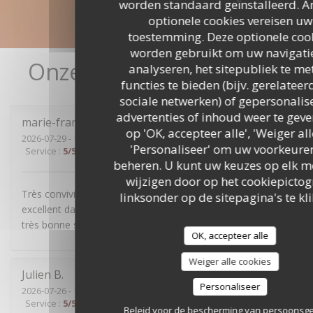
worden standaard geïnstalleerd. A
optionele cookies vereisen uw
toestemming. Deze optionele coo
worden gebruikt om uw navigatie
Onze gastbeoordelingen
analyseren, het sitepubliek te me
functies te bieden (bijv. gerelateer
sociale netwerken) of gepersonalis
advertenties of inhoud weer te geven
marie-françoise
R
op 'OK, accepteer alle', 'Weiger all
2026-07-29
- 19:30 - Gasten 4
'Personaliseer' om uw voorkeuren
Service
:
5
/5
Atmosfeer
:
5
/5
Keuken
:
4
/5
Kwaliteit / Prijs
:
5
/5
beheren. U kunt uw keuzes op elk 
wijzigen door op het cookiepicto
Très convivial, sans chichis, mets délicieux et service
linksonder op de sitepagina's te kl
excellent dans la bonne humeur. Nous avons passé une
très bonne soirée.
OK, accepteer alle
Weiger alle cookies
Julien
B
Personaliseer
2026-07-26
- 19:30 - Gasten 5
Service
:
5
/5
Atmosfeer
:
4
/5
Keuken
:
5
/5
Kwaliteit / Prijs
:
4
/5
Beleid voor de bescherming van persoons