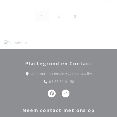
1
2
3
Plattegrond en Contact
((opent in een 
422 route nationale 67210 Goxwiller
03 88 81 01 58
Facebook ((opent in een nieuw ve
Instagram ((opent in een 
Neem contact met ons op