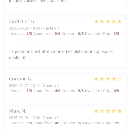
locaux, cuisinés avec passions.
ISABELLE
U
2026-06-28
- 19:00 - Gasten 4
Service
:
5
/5
Atmosfeer
:
5
/5
Keuken
:
5
/5
Kwaliteit / Prijs
:
5
/5
Le personnel est attentionné; Les plats sont copieux et
qualitatifs
Corinne
G
2026-06-27
- 20:15 - Gasten 2
Service
:
5
/5
Atmosfeer
:
4
/5
Keuken
:
5
/5
Kwaliteit / Prijs
:
4
/5
Marc
N
2026-06-18
- 19:00 - Gasten 2
Service
:
5
/5
Atmosfeer
:
4
/5
Keuken
:
5
/5
Kwaliteit / Prijs
:
5
/5