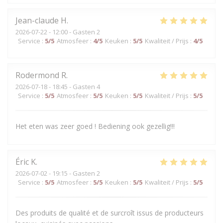
Jean-claude
H
2026-07-22
- 12:00 - Gasten 2
Service
:
5
/5
Atmosfeer
:
4
/5
Keuken
:
5
/5
Kwaliteit / Prijs
:
4
/5
Rodermond
R
2026-07-18
- 18:45 - Gasten 4
Service
:
5
/5
Atmosfeer
:
5
/5
Keuken
:
5
/5
Kwaliteit / Prijs
:
5
/5
Het eten was zeer goed ! Bediening ook gezellig!!!
Éric
K
2026-07-02
- 19:15 - Gasten 2
Service
:
5
/5
Atmosfeer
:
5
/5
Keuken
:
5
/5
Kwaliteit / Prijs
:
5
/5
Des produits de qualité et de surcroît issus de producteurs