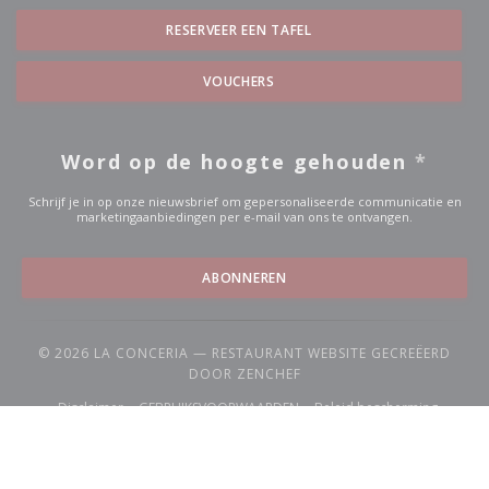
RESERVEER EEN TAFEL
VOUCHERS
Word op de hoogte gehouden
*
Schrijf je in op onze nieuwsbrief om gepersonaliseerde communicatie en
marketingaanbiedingen per e-mail van ons te ontvangen.
ABONNEREN
© 2026 LA CONCERIA — RESTAURANT WEBSITE GECREËERD
((OPENT IN EEN NIEUW VEN
DOOR
ZENCHEF
((opent in een nieuw venster))
((opent in een nieuw venster))
Disclaimer
GEBRUIKSVOORWAARDEN
Beleid bescherming
((opent in een nieuw venster))
((opent in een nieuw venster))
((opent in e
persoonsgegevens
Cookies beleid
Toegankelijkheid