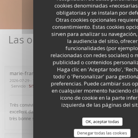
cookies denominadas «necesarias
obligatorias y se instalan por def
Otras cookies opcionales requier
consentimiento. Estas cookies opci
sirven para analizar su navegación
Las opiniones de nuestros
la audiencia del sitio, ofrecer
clientes
funcionalidades (por ejemplo
relacionadas con redes sociales) o 
publicidad o contenidos personali
Haga clic en 'Aceptar todo', 'Rec
marie-françoise
R
todo' o 'Personalizar' para gestion
2026-07-29
- 19:30 - Invitados 4
preferencias. Puede cambiar sus o
Servicio
:
5
/5
Ambiente
:
5
/5
Menú
:
4
/5
Calidad / Precio
:
5
/5
en cualquier momento haciendo clic
icono de cookie en la parte infer
izquierda de las páginas del sit
Très convivial, sans chichis, mets délicieux et service
excellent dans la bonne humeur. Nous avons passé une
très bonne soirée.
OK, aceptar todas
Denegar todas las cookies