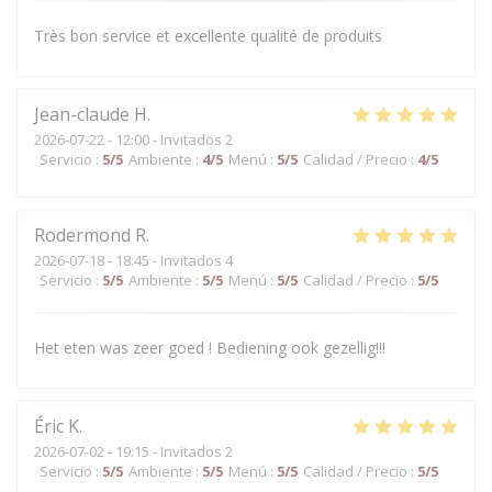
Très bon service et excellente qualité de produits
Jean-claude
H
2026-07-22
- 12:00 - Invitados 2
Servicio
:
5
/5
Ambiente
:
4
/5
Menú
:
5
/5
Calidad / Precio
:
4
/5
Rodermond
R
2026-07-18
- 18:45 - Invitados 4
Servicio
:
5
/5
Ambiente
:
5
/5
Menú
:
5
/5
Calidad / Precio
:
5
/5
Het eten was zeer goed ! Bediening ook gezellig!!!
Éric
K
2026-07-02
- 19:15 - Invitados 2
Servicio
:
5
/5
Ambiente
:
5
/5
Menú
:
5
/5
Calidad / Precio
:
5
/5