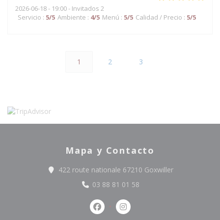
2026-06-18
- 19:00 - Invitados 2
Servicio
:
5
/5
Ambiente
:
4
/5
Menú
:
5
/5
Calidad / Precio
:
5
/5
1
2
3
Mapa y Contacto
((abre en una 
422 route nationale 67210 Goxwiller
03 88 81 01 58
Facebook ((abre en una nueva ve
Instagram ((abre en una n