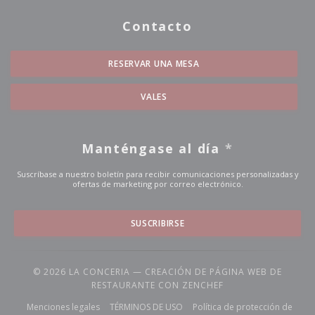
Contacto
RESERVAR UNA MESA
VALES
Manténgase al día
*
Suscríbase a nuestro boletín para recibir comunicaciones personalizadas y
ofertas de marketing por correo electrónico.
SUSCRIBIRSE
© 2026 LA CONCERIA — CREACIÓN DE PÁGINA WEB DE
((ABRE EN UNA NUE
RESTAURANTE CON
ZENCHEF
((abre en una nueva ventana))
((abre en una nueva ventana))
Menciones legales
TÉRMINOS DE USO
Política de protección de