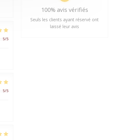
100% avis vérifiés
Seuls les clients ayant réservé ont
laissé leur avis
:
5
/5
:
5
/5