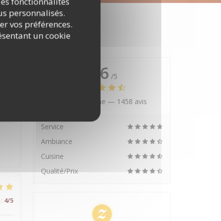
es fonctionnalités
nus personnalisés.
rer vos préférences.
ésentant un cookie
4.6
/5
Note moyenne —
1458 avis
:
5
/5
Service
Ambiance
Cuisine
Qualité/Prix
:
4
/5