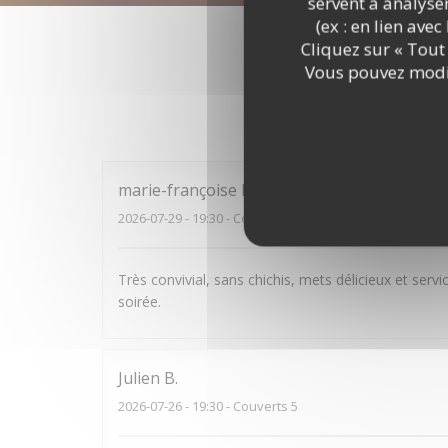
servent à analyse
(ex : en lien ave
Cliquez sur « Tout 
Vous pouvez modif
Les avi
marie-françoise
R
2026-07-29
- 19:30 - Couverts 4
Très convivial, sans chichis, mets délicieux et se
soirée.
Julien
B
2026-07-26
- 19:30 - Couverts 5