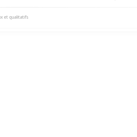
 et qualitatifs
Service
:
5
/5
Ambiance
:
4
/5
Cuisine
:
5
/5
Qualité / Prix
Service
:
5
/5
Ambiance
:
4
/5
Cuisine
:
5
/5
Qualité / Prix
1
2
3