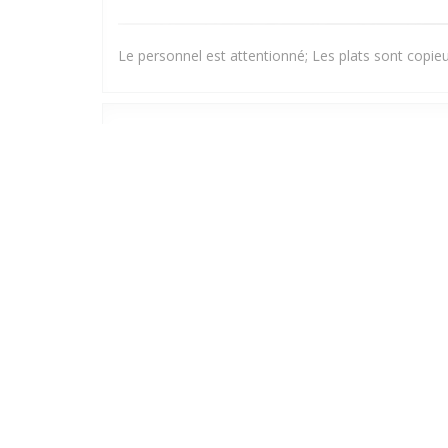
Le personnel est attentionné; Les plats sont copieux
Corinne
G
2026-06-27
- 20:15 - Couverts 2
Marc
N
2026-06-18
- 19:00 - Couverts 2