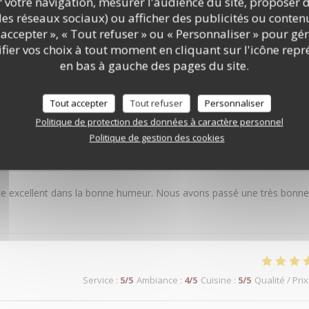
r votre navigation, mesurer l'audience du site, proposer d
c les réseaux sociaux) ou afficher des publicités ou conte
accepter », « Tout refuser » ou « Personnaliser » pour gé
ier vos choix à tout moment en cliquant sur l'icône repr
s de nos clients
en bas à gauche des pages du site.
Tout accepter
Tout refuser
Personnaliser
Politique de protection des données à caractère personnel
Politique de gestion des cookies
Service
:
5
/5
Ambiance
:
5
/5
Cuisine
:
4
/5
Qualité / Prix
rvice excellent dans la bonne humeur. Nous avons passé une très bonne
Service
:
5
/5
Ambiance
:
4
/5
Cuisine
:
5
/5
Qualité / Prix