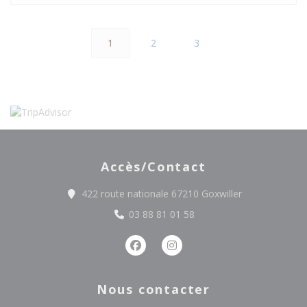
1
2
3
Accès/Contact
((ouvre une nou
422 route nationale 67210 Goxwiller
03 88 81 01 58
Facebook ((ouvre une nouvelle fe
Instagram ((ouvre une nou
Nous contacter