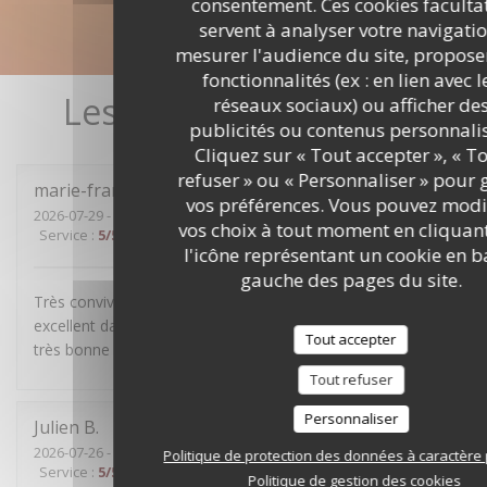
consentement. Ces cookies facultat
servent à analyser votre navigatio
mesurer l'audience du site, propose
fonctionnalités (ex : en lien avec l
Les avis de nos clients
réseaux sociaux) ou afficher de
publicités ou contenus personnalis
Cliquez sur « Tout accepter », « T
refuser » ou « Personnaliser » pour 
marie-françoise
R
vos préférences. Vous pouvez modi
2026-07-29
- 19:30 - Couverts 4
vos choix à tout moment en cliquan
Service
:
5
/5
Ambiance
:
5
/5
Cuisine
:
4
/5
Qualité / Prix
:
5
/5
l'icône représentant un cookie en b
gauche des pages du site.
Très convivial, sans chichis, mets délicieux et service
excellent dans la bonne humeur. Nous avons passé une
Tout accepter
très bonne soirée.
Tout refuser
Personnaliser
Julien
B
2026-07-26
- 19:30 - Couverts 5
Politique de protection des données à caractère
Service
:
5
/5
Ambiance
:
4
/5
Cuisine
:
5
/5
Qualité / Prix
:
4
/5
Politique de gestion des cookies