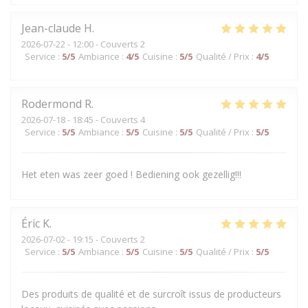
Jean-claude
H
2026-07-22
- 12:00 - Couverts 2
Service
:
5
/5
Ambiance
:
4
/5
Cuisine
:
5
/5
Qualité / Prix
:
4
/5
Rodermond
R
2026-07-18
- 18:45 - Couverts 4
Service
:
5
/5
Ambiance
:
5
/5
Cuisine
:
5
/5
Qualité / Prix
:
5
/5
Het eten was zeer goed ! Bediening ook gezellig!!!
Éric
K
2026-07-02
- 19:15 - Couverts 2
Service
:
5
/5
Ambiance
:
5
/5
Cuisine
:
5
/5
Qualité / Prix
:
5
/5
Des produits de qualité et de surcroît issus de producteurs