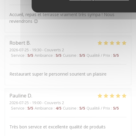
Accueil, repas et terrasse vraiment très sympa ! Nous
reviendrons 😉
Robert
B
2026-07-25
- 19:30 - Couverts 2
Service
:
5
/5
Ambiance
:
5
/5
Cuisine
:
5
/5
Qualité / Prix
:
5
/5
Restaurant super le personnel sourient un plaisire
Pauline
D
2026-07-25
- 19:00 - Couverts 2
Service
:
5
/5
Ambiance
:
4
/5
Cuisine
:
5
/5
Qualité / Prix
:
5
/5
Très bon service et excellente qualité de produits