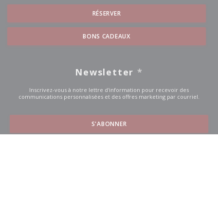
RÉSERVER
BONS CADEAUX
Newsletter
*
Inscrivez-vous à notre lettre d'information pour recevoir des
communications personnalisées et des offres marketing par courriel.
S'ABONNER
© 2026 LA CONCERIA — CRÉATION DE SITE INTERNET
((OUVRE UNE NOUVE
RESTAURANT AVEC
ZENCHEF
((ouvre une nouvelle fenêtre))
((ouvre une nouvelle fenêtre))
Mentions légales
CGU
Politique de protection des données à
((ouvre une nouvelle fenêtre))
((ouvre une nouvelle fenêt
((ouvre une
caractère personnel
Politique de cookies
Accessibilite