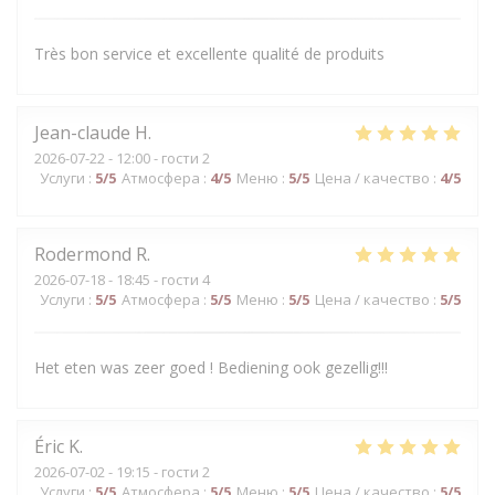
Très bon service et excellente qualité de produits
Jean-claude
H
2026-07-22
- 12:00 - гости 2
Услуги
:
5
/5
Атмосфера
:
4
/5
Меню
:
5
/5
Цена / качество
:
4
/5
Rodermond
R
2026-07-18
- 18:45 - гости 4
Услуги
:
5
/5
Атмосфера
:
5
/5
Меню
:
5
/5
Цена / качество
:
5
/5
Het eten was zeer goed ! Bediening ook gezellig!!!
Éric
K
2026-07-02
- 19:15 - гости 2
Услуги
:
5
/5
Атмосфера
:
5
/5
Меню
:
5
/5
Цена / качество
:
5
/5