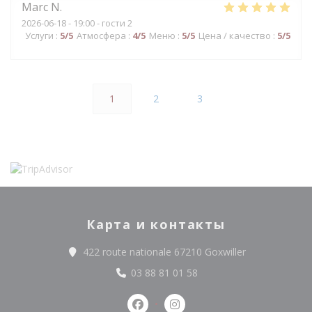
Marc
N
2026-06-18
- 19:00 - гости 2
Услуги
:
5
/5
Атмосфера
:
4
/5
Меню
:
5
/5
Цена / качество
:
5
/5
1
2
3
Карта и контакты
((открывается
422 route nationale 67210 Goxwiller
03 88 81 01 58
Facebook ((открывается в новом
Instagram ((открывается