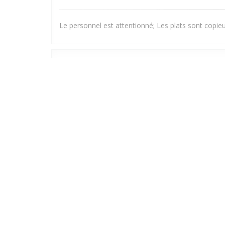
Le personnel est attentionné; Les plats sont copieux
Corinne
G
2026-06-27
- 20:15 - Ospiti 2
Marc
N
2026-06-18
- 19:00 - Ospiti 2