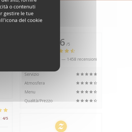
cità o contenuti
r gestire le tue
ll'icona del cookie
4.6
/5
Valutazione media —
1458 recensioni
:
5
/5
Servizio
Atmosfera
Menu
Qualità/Prezzo
:
4
/5