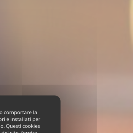
ono comportare la
i e installati per
so. Questi cookies
del sito, fornire