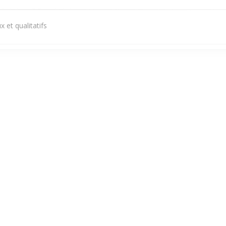
 et qualitatifs
Servizio
:
5
/5
Atmosfera
:
4
/5
Cucina
:
5
/5
Qualità / Prezzo
Servizio
:
5
/5
Atmosfera
:
4
/5
Cucina
:
5
/5
Qualità / Prezzo
1
2
3