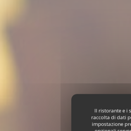
Il ristorante e 
raccolta di dati 
impostazione pred
opzionali servon