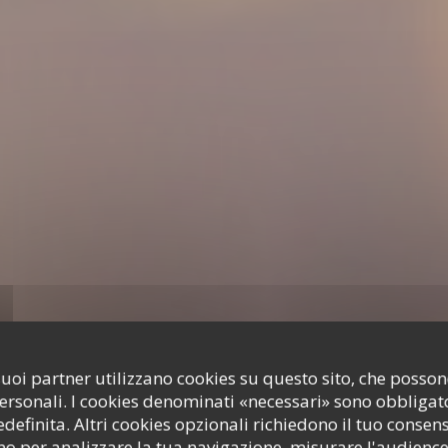
i suoi partner utilizzano cookies su questo sito, che poss
personali. I cookies denominati «necessari» sono obbligator
efinita. Altri cookies opzionali richiedono il tuo consen
o per analizzare la tua navigazione, misurare l'audience 