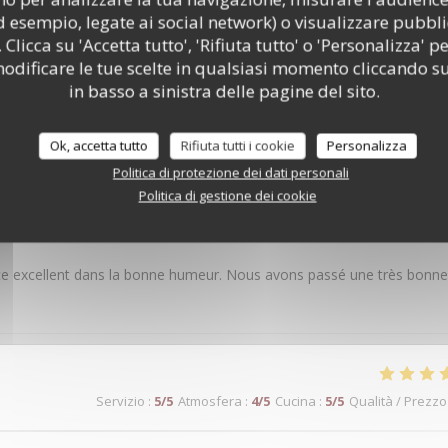
d esempio, legate ai social network) o visualizzare pubbli
 Clicca su 'Accetta tutto', 'Rifiuta tutto' o 'Personalizza' pe
odificare le tue scelte in qualsiasi momento cliccando su
 dei nostri clienti
in basso a sinistra delle pagine del sito.
Ok, accetta tutto
Rifiuta tutti i cookie
Personalizza
Politica di protezione dei dati personali
Politica di gestione dei cookie
Servizio
:
5
/5
Atmosfera
:
5
/5
Cucina
:
4
/5
Qualità / Prezzo
rvice excellent dans la bonne humeur. Nous avons passé une très bonne
Servizio
:
5
/5
Atmosfera
:
4
/5
Cucina
:
5
/5
Qualità / Prezzo