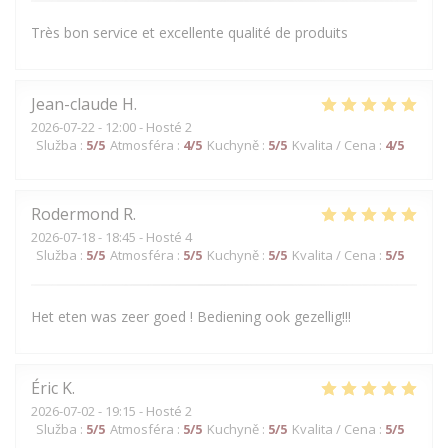
Très bon service et excellente qualité de produits
Jean-claude
H
2026-07-22
- 12:00 - Hosté 2
Služba
:
5
/5
Atmosféra
:
4
/5
Kuchyně
:
5
/5
Kvalita / Cena
:
4
/5
Rodermond
R
2026-07-18
- 18:45 - Hosté 4
Služba
:
5
/5
Atmosféra
:
5
/5
Kuchyně
:
5
/5
Kvalita / Cena
:
5
/5
Het eten was zeer goed ! Bediening ook gezellig!!!
Éric
K
2026-07-02
- 19:15 - Hosté 2
Služba
:
5
/5
Atmosféra
:
5
/5
Kuchyně
:
5
/5
Kvalita / Cena
:
5
/5