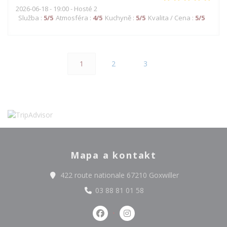
2026-06-18
- 19:00 - Hosté 2
Služba
:
5
/5
Atmosféra
:
4
/5
Kuchyně
:
5
/5
Kvalita / Cena
:
5
/5
1
2
3
Mapa a kontakt
((otevře se v 
422 route nationale 67210 Goxwiller
03 88 81 01 58
Facebook ((otevře se v novém okn
Instagram ((otevře se v n