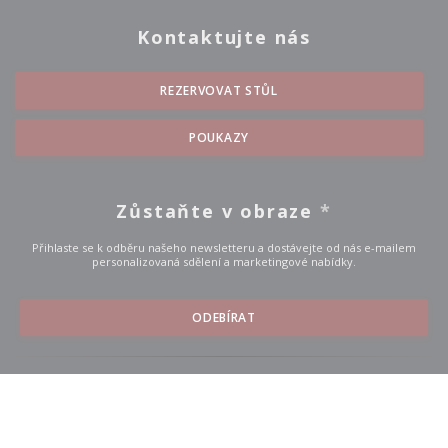
Kontaktujte nás
REZERVOVAT STŮL
POUKAZY
Zůstaňte v obraze
*
Přihlaste se k odběru našeho newsletteru a dostávejte od nás e-mailem
personalizovaná sdělení a marketingové nabídky.
ODEBÍRAT
© 2026 LA CONCERIA — WEBOVÉ STRÁNKY RESTAURACE BYLY
((OTEVŘE SE V NOVÉM O
VYTVOŘENY
ZENCHEF
((otevře se v novém okně))
((otevře se v novém okně
Odmítnutí odpovědnosti
PODMÍNKY POUŽITÍ
Zásady ochrany