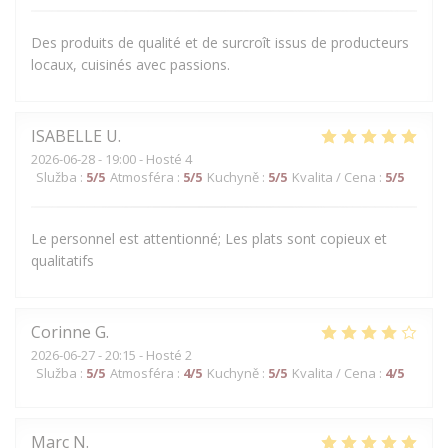
Des produits de qualité et de surcroît issus de producteurs
locaux, cuisinés avec passions.
ISABELLE
U
2026-06-28
- 19:00 - Hosté 4
Služba
:
5
/5
Atmosféra
:
5
/5
Kuchyně
:
5
/5
Kvalita / Cena
:
5
/5
Le personnel est attentionné; Les plats sont copieux et
qualitatifs
Corinne
G
2026-06-27
- 20:15 - Hosté 2
Služba
:
5
/5
Atmosféra
:
4
/5
Kuchyně
:
5
/5
Kvalita / Cena
:
4
/5
Marc
N