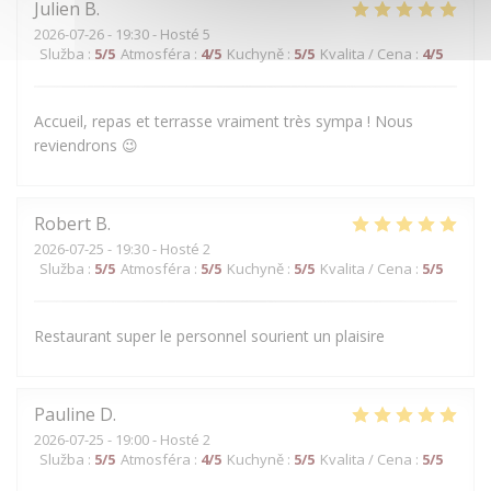
Julien
B
2026-07-26
- 19:30 - Hosté 5
Služba
:
5
/5
Atmosféra
:
4
/5
Kuchyně
:
5
/5
Kvalita / Cena
:
4
/5
Accueil, repas et terrasse vraiment très sympa ! Nous
reviendrons 😉
Robert
B
2026-07-25
- 19:30 - Hosté 2
Služba
:
5
/5
Atmosféra
:
5
/5
Kuchyně
:
5
/5
Kvalita / Cena
:
5
/5
Restaurant super le personnel sourient un plaisire
Pauline
D
2026-07-25
- 19:00 - Hosté 2
Služba
:
5
/5
Atmosféra
:
4
/5
Kuchyně
:
5
/5
Kvalita / Cena
:
5
/5