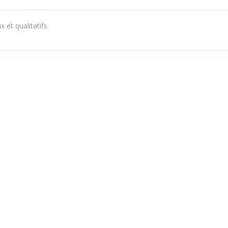
 et qualitatifs
Služba
:
5
/5
Atmosféra
:
4
/5
Kuchyně
:
5
/5
Kvalita / Cena
Služba
:
5
/5
Atmosféra
:
4
/5
Kuchyně
:
5
/5
Kvalita / Cena
1
2
3