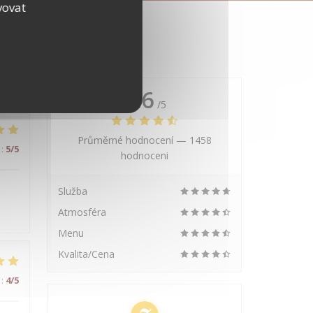
vovat
4.6
/5
Průměrné hodnocení —
1458
:
5
/5
hodnoceni
Služba
Atmosféra
Menu
Kvalita/Cena
:
4
/5