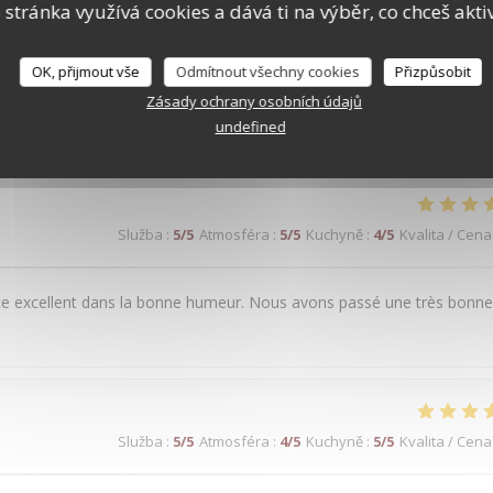
 stránka využívá cookies a dává ti na výběr, co chceš akti
OK, přijmout vše
Odmítnout všechny cookies
Přizpůsobit
 našich zákazníků
Zásady ochrany osobních údajů
undefined
Služba
:
5
/5
Atmosféra
:
5
/5
Kuchyně
:
4
/5
Kvalita / Cena
rvice excellent dans la bonne humeur. Nous avons passé une très bonne
Služba
:
5
/5
Atmosféra
:
4
/5
Kuchyně
:
5
/5
Kvalita / Cena