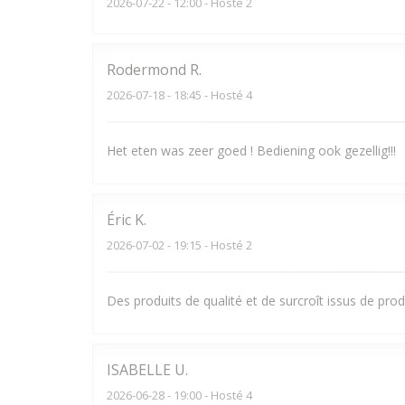
2026-07-22
- 12:00 - Hosté 2
Rodermond
R
2026-07-18
- 18:45 - Hosté 4
Het eten was zeer goed ! Bediening ook gezellig!!!
Éric
K
2026-07-02
- 19:15 - Hosté 2
Des produits de qualité et de surcroît issus de pro
ISABELLE
U
2026-06-28
- 19:00 - Hosté 4