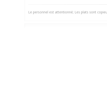
Le personnel est attentionné; Les plats sont copieux
Corinne
G
2026-06-27
- 20:15 - Hosté 2
Marc
N
2026-06-18
- 19:00 - Hosté 2