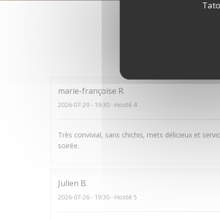
Tato
Hodnocení
marie-françoise
R
2026-07-29
- 19:30 - Hosté 4
Très convivial, sans chichis, mets délicieux et se
soirée.
Julien
B
2026-07-26
- 19:30 - Hosté 5