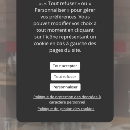
», « Tout refuser » ou «
Personnaliser » pour gérer
vos préférences. Vous
LA CONCERIA
pouvez modifier vos choix à
|
GOXWILLER
tout moment en cliquant
sur l'icône représentant un
cookie en bas à gauche des
RÉSERVER
pages du site.
Tout accepter
Tout refuser
Personnaliser
Politique de protection des données à
caractère personnel
Politique de gestion des cookies