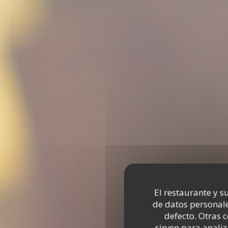
El restaurante y su
de datos personale
defecto. Otras 
sirven para analiz