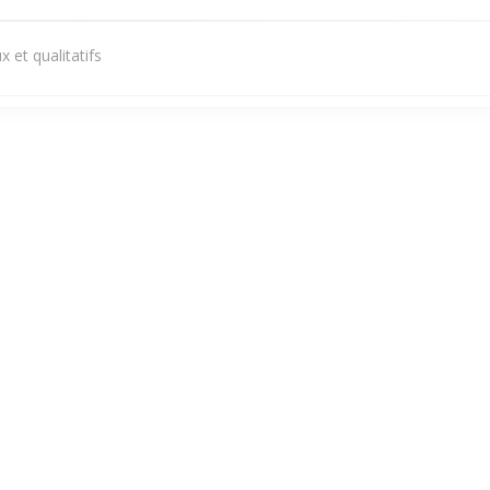
 et qualitatifs
Servicio
:
5
/5
Ambiente
:
4
/5
Menú
:
5
/5
Calidad / Precio
Servicio
:
5
/5
Ambiente
:
4
/5
Menú
:
5
/5
Calidad / Precio
1
2
3