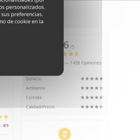
os personalizados.
 sus preferencias.
no de cookie en la
4.6
/5
Valoración media —
1458 Opiniones
:
5
/5
Servicio
Ambiente
Comida
Calidad/Precio
:
4
/5