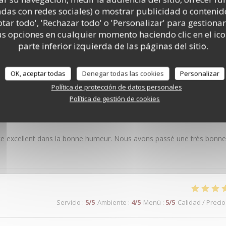
adas con redes sociales) o mostrar publicidad o contenid
ptar todo', 'Rechazar todo' o 'Personalizar' para gestionar
 opciones en cualquier momento haciendo clic en el ico
s de nuestros clientes
parte inferior izquierda de las páginas del sitio.
OK, aceptar todas
Denegar todas las cookies
Personalizar
Política de protección de datos personales
Política de gestión de cookies
Servicio
:
5
/5
Ambiente
:
5
/5
Menú
:
4
/5
Calidad / Precio
rvice excellent dans la bonne humeur. Nous avons passé une très bonne
Servicio
:
5
/5
Ambiente
:
4
/5
Menú
:
5
/5
Calidad / Precio