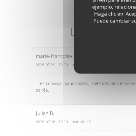
ejemplo, relacion
Haga clic en 'Ace
Puede cambiar sus
Las opinione
marie-françoise
R
2026-07-29
- 19:30 - Invitados 4
Très convivial, sans chichis, mets délicieux et se
soirée.
Julien
B
2026-07-26
- 19:30 - Invitados 5