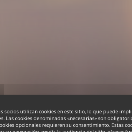
s socios utilizan cookies en este sitio, lo que puede impl
s. Las cookies denominadas «necesarias» son obligatoria
cookies opcionales requieren su consentimiento. Estas co
ar su navegación, medir la audiencia del sitio, ofrecer f