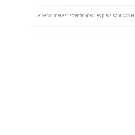
Le personnel est attentionné; Les plats sont copieux
Corinne
G
2026-06-27
- 20:15 - Invitados 2
Marc
N
2026-06-18
- 19:00 - Invitados 2