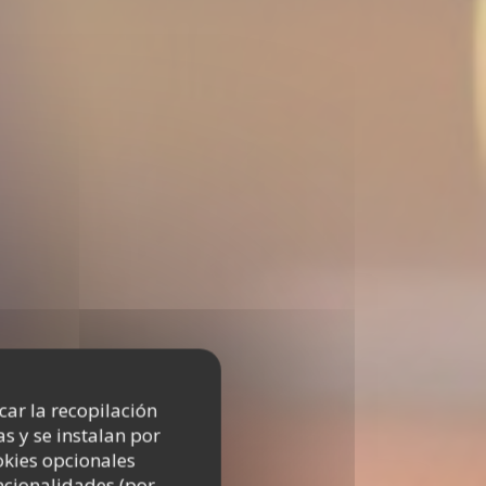
icar la recopilación
s y se instalan por
okies opcionales
uncionalidades (por